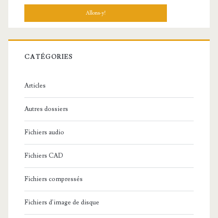
c
h
e
r
c
CATÉGORIES
h
e
Articles
:
Autres dossiers
Fichiers audio
Fichiers CAD
Fichiers compressés
Fichiers d'image de disque