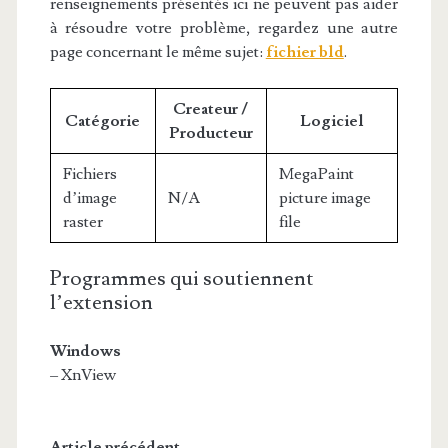
renseignements présentés ici ne peuvent pas aider
à résoudre votre problème, regardez une autre
page concernant le même sujet:
fichier bld
.
Createur /
Catégorie
Logiciel
Producteur
Fichiers
MegaPaint
d’image
N/A
picture image
raster
file
Programmes qui soutiennent
l’extension
Windows
– XnView
Article précédent