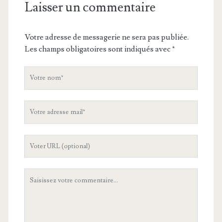
Laisser un commentaire
Votre adresse de messagerie ne sera pas publiée.
Les champs obligatoires sont indiqués avec
*
V
o
t
V
r
o
e
t
n
L
r
o
'
e
m
U
a
V
R
d
o
L
r
t
d
e
r
e
s