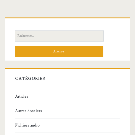
R
e
c
h
e
r
c
CATÉGORIES
h
e
Articles
:
Autres dossiers
Fichiers audio