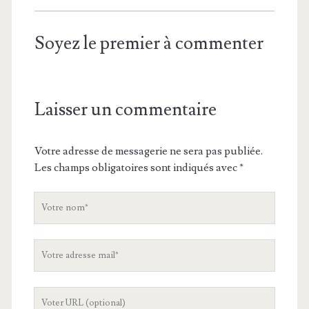
Soyez le premier à commenter
Laisser un commentaire
Votre adresse de messagerie ne sera pas publiée.
Les champs obligatoires sont indiqués avec
*
V
o
t
V
r
o
e
t
n
L
r
o