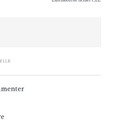
Extension de fichier CEL
IELLE
ommenter
re