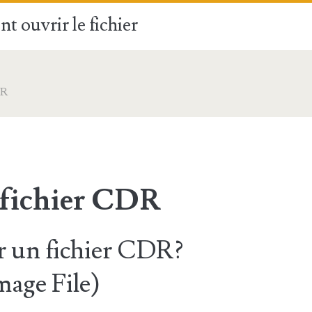
t ouvrir le fichier
DR
 fichier CDR
 un fichier CDR?
age File)