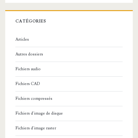
e
r
c
CATÉGORIES
h
e
Articles
:
Autres dossiers
Fichiers audio
Fichiers CAD
Fichiers compressés
Fichiers d'image de disque
Fichiers d'image raster