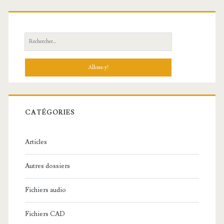
R
e
c
h
e
r
c
CATÉGORIES
h
e
Articles
:
Autres dossiers
Fichiers audio
Fichiers CAD