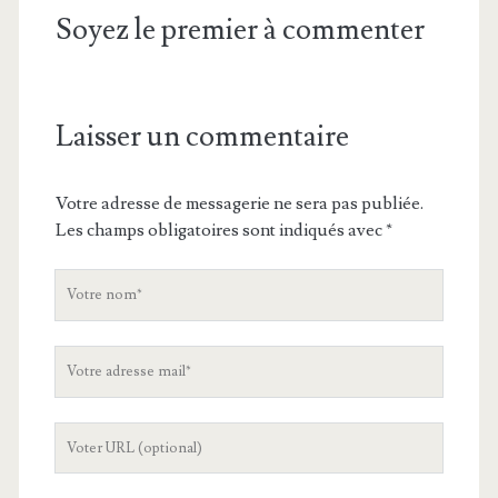
Soyez le premier à commenter
Laisser un commentaire
Votre adresse de messagerie ne sera pas publiée.
Les champs obligatoires sont indiqués avec
*
V
o
t
V
r
o
e
t
n
L
r
o
'
e
m
U
a