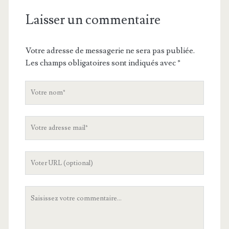
Laisser un commentaire
Votre adresse de messagerie ne sera pas publiée.
Les champs obligatoires sont indiqués avec
*
V
o
t
V
r
o
e
t
n
L
r
o
'
e
m
U
a
V
R
d
o
L
r
t
d
e