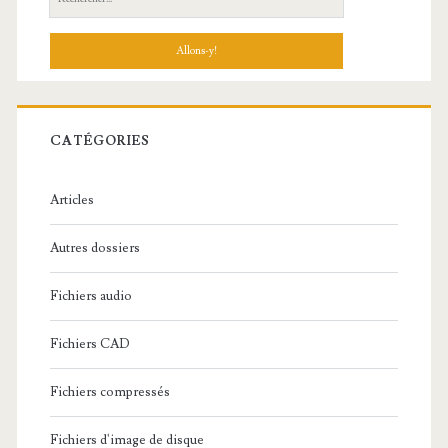
e
c
h
e
r
c
CATÉGORIES
h
e
Articles
:
Autres dossiers
Fichiers audio
Fichiers CAD
Fichiers compressés
Fichiers d'image de disque