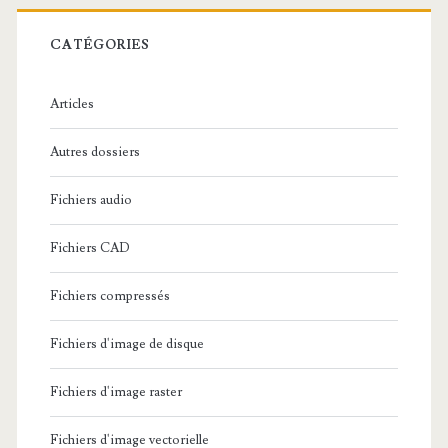
r
c
CATÉGORIES
h
e
Articles
:
Autres dossiers
Fichiers audio
Fichiers CAD
Fichiers compressés
Fichiers d'image de disque
Fichiers d'image raster
Fichiers d'image vectorielle