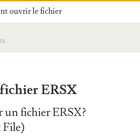
t ouvrir le fichier
SX
 fichier ERSX
 un fichier ERSX?
 File)