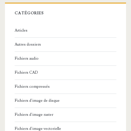
r
c
CATÉGORIES
h
e
Articles
:
Autres dossiers
Fichiers audio
Fichiers CAD
Fichiers compressés
Fichiers d'image de disque
Fichiers d'image raster
Fichiers d'image vectorielle