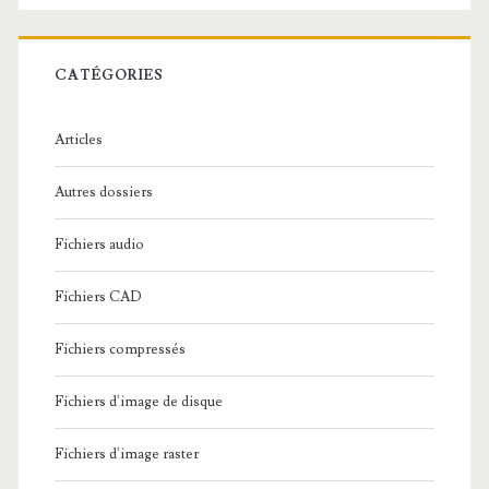
e
r
c
CATÉGORIES
h
e
Articles
:
Autres dossiers
Fichiers audio
Fichiers CAD
Fichiers compressés
Fichiers d'image de disque
Fichiers d'image raster