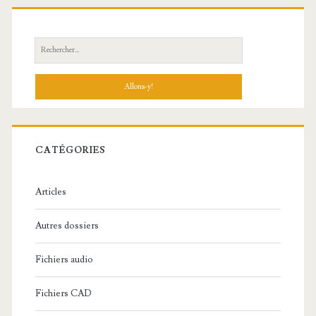
R
e
c
h
e
r
c
CATÉGORIES
h
e
Articles
:
Autres dossiers
Fichiers audio
Fichiers CAD