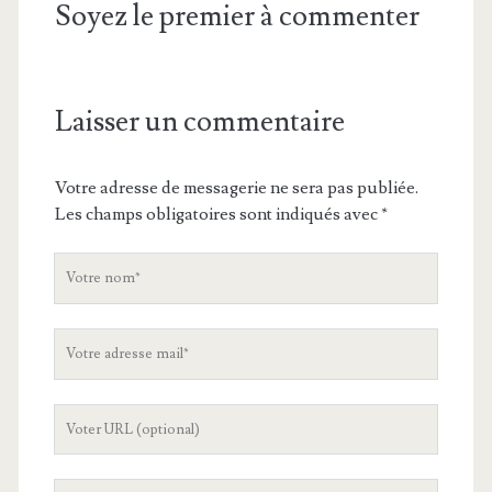
Soyez le premier à commenter
Laisser un commentaire
Votre adresse de messagerie ne sera pas publiée.
Les champs obligatoires sont indiqués avec
*
V
o
t
V
r
o
e
t
n
L
r
o
'
e
m
U
a