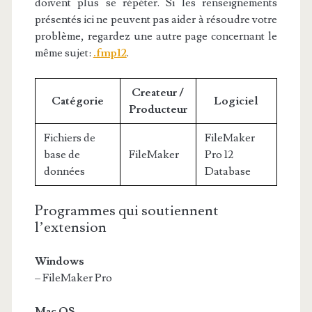
doivent plus se répéter. Si les renseignements
présentés ici ne peuvent pas aider à résoudre votre
problème, regardez une autre page concernant le
même sujet:
.fmp12
.
Createur /
Catégorie
Logiciel
Producteur
Fichiers de
FileMaker
base de
FileMaker
Pro 12
données
Database
Programmes qui soutiennent
l’extension
Windows
– FileMaker Pro
Mac OS