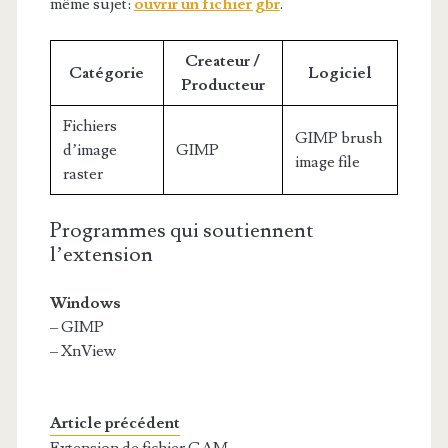
même sujet:
ouvrir un fichier gbr
.
Createur /
Catégorie
Logiciel
Producteur
Fichiers
GIMP brush
d’image
GIMP
image file
raster
Programmes qui soutiennent
l’extension
Windows
– GIMP
– XnView
Article précédent