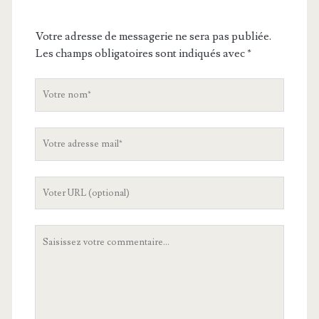
Votre adresse de messagerie ne sera pas publiée.
Les champs obligatoires sont indiqués avec
*
V
o
t
V
r
o
e
t
n
L
r
o
'
e
m
U
a
V
R
d
o
L
r
t
d
e
r
e
s
e
v
s