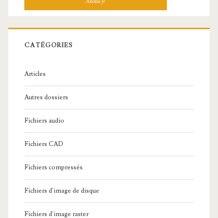
h
e
r
c
CATÉGORIES
h
e
Articles
:
Autres dossiers
Fichiers audio
Fichiers CAD
Fichiers compressés
Fichiers d'image de disque
Fichiers d'image raster