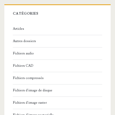
e
r
c
CATÉGORIES
h
e
Articles
:
Autres dossiers
Fichiers audio
Fichiers CAD
Fichiers compressés
Fichiers d'image de disque
Fichiers d'image raster