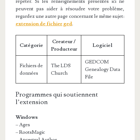
répéter. Si les renseignements présentés ici ne
peuvent pas aider à résoudre votre problème,
regardez une autre page concernant le même sujet:
extension de fichier ged
.
Createur /
Catégorie
Logiciel
Producteur
GEDCOM
Fichiers de
The LDS
Genealogy Data
données
Church
File
Programmes qui soutiennent
l’extension
Windows
– Ages
– RootsMagic
– Ancestral Author