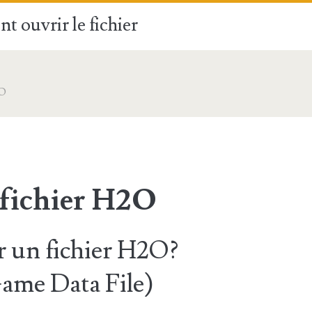
t ouvrir le fichier
O
 fichier H2O
 un fichier H2O?
Game Data File)