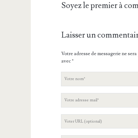
Soyez le premier à c
Laisser un commentai
Votre adresse de messagerie ne sera 
avec
*
V
o
t
V
r
o
e
t
n
L
r
o
'
e
m
U
a