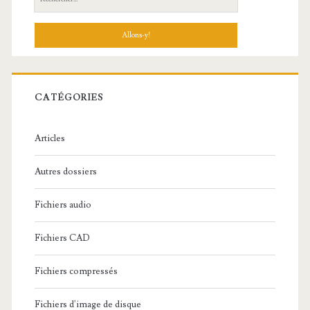
e
c
h
e
r
c
CATÉGORIES
h
e
Articles
:
Autres dossiers
Fichiers audio
Fichiers CAD
Fichiers compressés
Fichiers d'image de disque