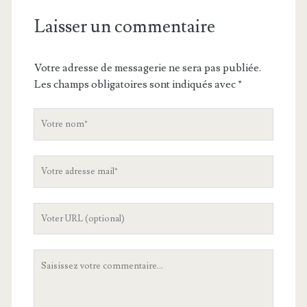
Laisser un commentaire
Votre adresse de messagerie ne sera pas publiée.
Les champs obligatoires sont indiqués avec
*
V
o
t
V
r
o
e
t
n
L
r
o
'
e
m
U
a
V
R
d
o
L
r
t
d
e