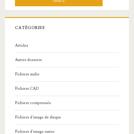
h
e
r
c
CATÉGORIES
h
e
Articles
:
Autres dossiers
Fichiers audio
Fichiers CAD
Fichiers compressés
Fichiers d'image de disque
Fichiers d'image raster