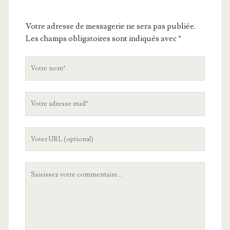
Votre adresse de messagerie ne sera pas publiée.
Les champs obligatoires sont indiqués avec
*
V
o
t
V
r
o
e
t
n
L
r
o
'
e
m
U
a
V
R
d
o
L
r
t
d
e
r
e
s
e
v
s