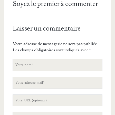
Soyez le premier à commenter
Laisser un commentaire
Votre adresse de messagerie ne sera pas publiée.
Les champs obligatoires sont indiqués avec
*
V
o
t
V
r
o
e
t
n
L
r
o
'
e
m
U
a