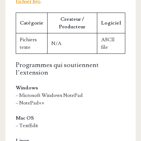
fichier hvc
.
Createur /
Catégorie
Logiciel
Producteur
Fichiers
ASCII
N/A
texte
file
Programmes qui soutiennent
l’extension
Windows
– Microsoft Windows NotePad
– NotePad++
Mac OS
– TextEdit
Linux