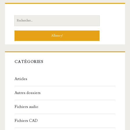
R
e
c
h
e
r
c
CATÉGORIES
h
e
Articles
:
Autres dossiers
Fichiers audio
Fichiers CAD