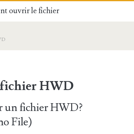
t ouvrir le fichier
WD
 fichier HWD
 un fichier HWD?
o File)