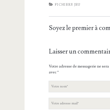
FICHIERS JEU
Soyez le premier à c
Laisser un commentai
Votre adresse de messagerie ne sera 
avec
*
V
o
t
V
r
o
e