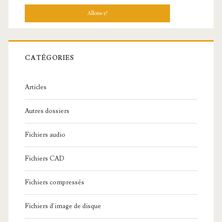
c
h
e
r
c
CATÉGORIES
h
e
Articles
:
Autres dossiers
Fichiers audio
Fichiers CAD
Fichiers compressés
Fichiers d'image de disque