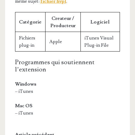
même sujet:
fichier hvpl
.
Createur /
Catégorie
Logiciel
Producteur
Fichiers
iTunes Visual
Apple
plug-in
Plug-in File
Programmes qui soutiennent
l’extension
Windows
– iTunes
Mac OS
– iTunes
Article précédent