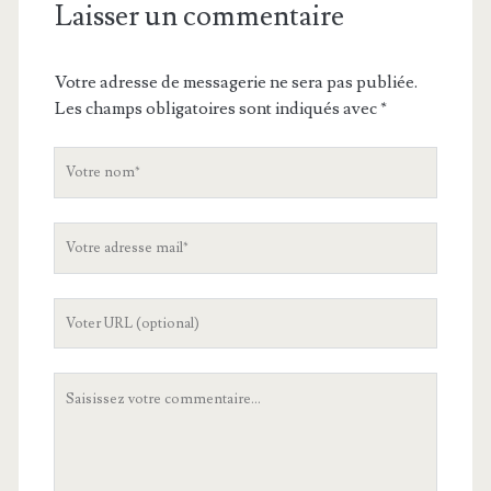
Laisser un commentaire
Votre adresse de messagerie ne sera pas publiée.
Les champs obligatoires sont indiqués avec
*
V
o
t
V
r
o
e
t
n
L
r
o
'
e
m
U
a
V
R
d
o
L
r
t
d
e
r
e
s