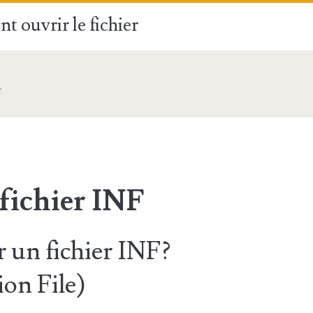
t ouvrir le fichier
F
fichier INF
un fichier INF?
on File)