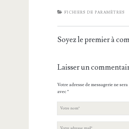
FICHIERS DE PARAMÈTRES
Soyez le premier à c
Laisser un commentai
Votre adresse de messagerie ne sera 
avec
*
V
o
t
V
r