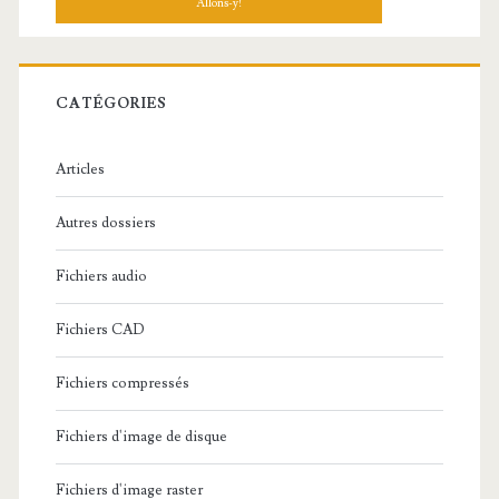
h
e
r
c
CATÉGORIES
h
e
Articles
:
Autres dossiers
Fichiers audio
Fichiers CAD
Fichiers compressés
Fichiers d'image de disque
Fichiers d'image raster