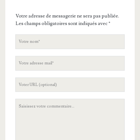
Votre adresse de messagerie ne sera pas publiée.
Les champs obligatoires sont indiqués avec
*
V
o
t
V
r
o
e
t
n
L
r
o
'
e
m
U
a
V
R
d
o
L
r
t
d
e
r
e
s
e
v
s