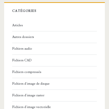
r
c
CATÉGORIES
h
e
Articles
:
Autres dossiers
Fichiers audio
Fichiers CAD
Fichiers compressés
Fichiers d'image de disque
Fichiers d'image raster
Fichiers d'image vectorielle