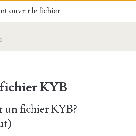
t ouvrir le fichier
B
 fichier KYB
 un fichier KYB?
ut)