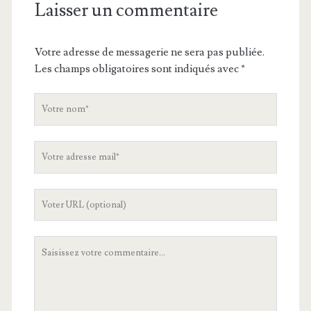
Laisser un commentaire
Votre adresse de messagerie ne sera pas publiée.
Les champs obligatoires sont indiqués avec
*
V
o
t
V
r
o
e
t
n
L
r
o
'
e
m
U
a
V
R
d
o
L
r
t
d
e
r
e
s