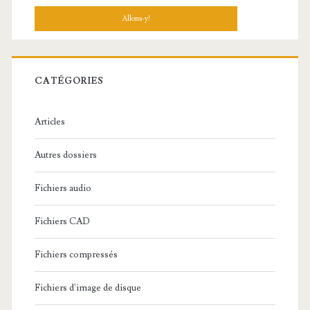
c
h
e
r
c
CATÉGORIES
h
e
Articles
:
Autres dossiers
Fichiers audio
Fichiers CAD
Fichiers compressés
Fichiers d'image de disque