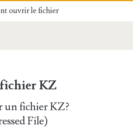
t ouvrir le fichier
fichier KZ
 un fichier KZ?
ssed File)