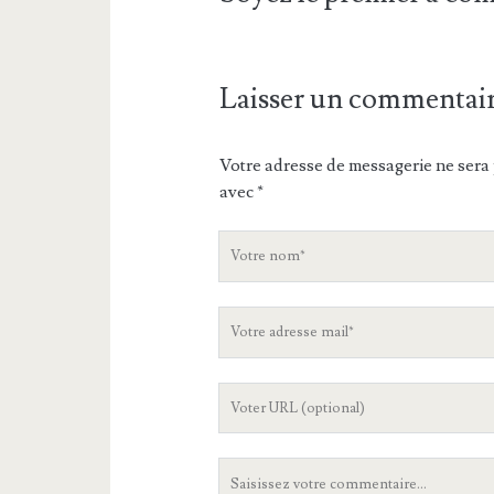
Laisser un commentai
Votre adresse de messagerie ne sera 
avec
*
V
o
t
V
r
o
e
t
n
L
r
o
'
e
m
U
a
V
R
d