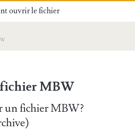
t ouvrir le fichier
BW
 fichier MBW
 un fichier MBW?
chive)