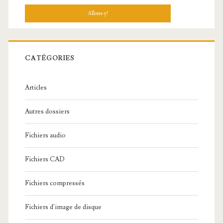
c
h
e
r
c
CATÉGORIES
h
e
Articles
:
Autres dossiers
Fichiers audio
Fichiers CAD
Fichiers compressés
Fichiers d'image de disque