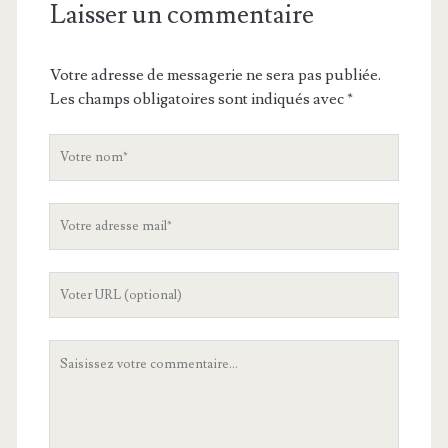
Laisser un commentaire
Votre adresse de messagerie ne sera pas publiée.
Les champs obligatoires sont indiqués avec
*
V
o
t
V
r
o
e
t
n
L
r
o
'
e
m
U
a
V
R
d
o
L
r
t
d
e
r
e
s