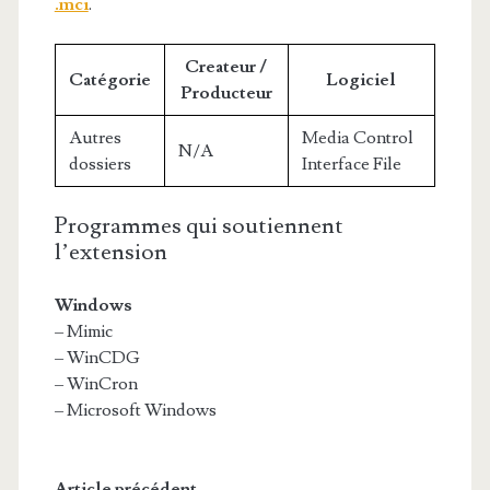
.mci
.
Createur /
Catégorie
Logiciel
Producteur
Autres
Media Control
N/A
dossiers
Interface File
Programmes qui soutiennent
l’extension
Windows
– Mimic
– WinCDG
– WinCron
– Microsoft Windows
Article précédent