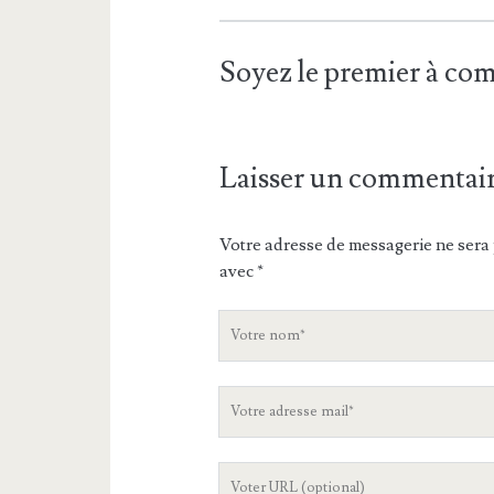
Soyez le premier à c
Laisser un commentai
Votre adresse de messagerie ne sera 
avec
*
V
o
t
V
r
o
e
t
n
L
r
o