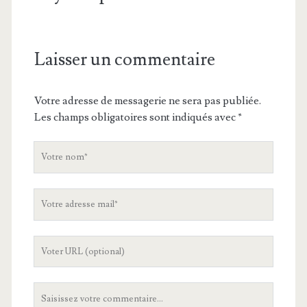
Laisser un commentaire
Votre adresse de messagerie ne sera pas publiée.
Les champs obligatoires sont indiqués avec
*
V
o
t
V
r
o
e
t
n
L
r
o
'
e
m
U
a
V
R
d