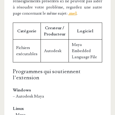
renseignements présentés ici ne peuvent pas aider
à résoudre votre problème, regardez une autre
page concernant le même sujet:
.mel
.
Createur /
Catégorie
Logiciel
Producteur
Maya
Fichiers
Autodesk
Embedded
exécutables
Language File
Programmes qui soutiennent
l’extension
Windows
– Autodesk Maya
Linux
– Maya