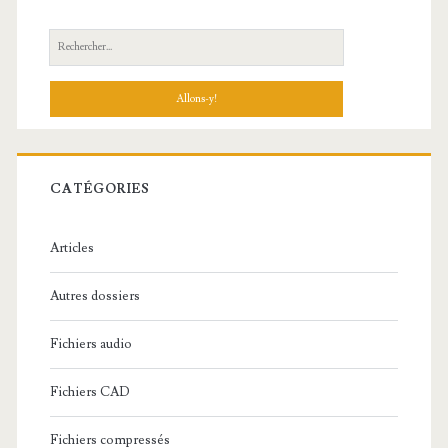
R
e
c
h
e
r
c
CATÉGORIES
h
e
Articles
:
Autres dossiers
Fichiers audio
Fichiers CAD
Fichiers compressés