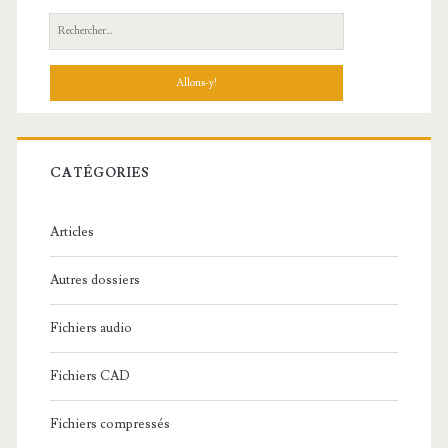
R
e
c
h
e
r
c
CATÉGORIES
h
e
Articles
:
Autres dossiers
Fichiers audio
Fichiers CAD
Fichiers compressés