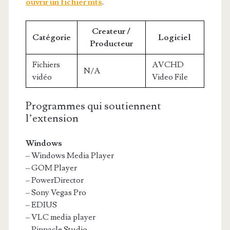
ouvrir un fichier mts
.
Createur /
Catégorie
Logiciel
Producteur
Fichiers
AVCHD
N/A
vidéo
Video File
Programmes qui soutiennent
l’extension
Windows
– Windows Media Player
– GOM Player
– PowerDirector
– Sony Vegas Pro
– EDIUS
– VLC media player
– Pinnacle Studio