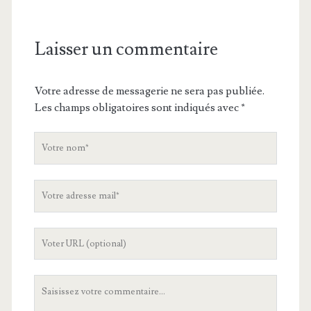
Laisser un commentaire
Votre adresse de messagerie ne sera pas publiée.
Les champs obligatoires sont indiqués avec
*
V
o
t
V
r
o
e
t
n
L
r
o
'
e
m
U
a
V
R
d
o
L
r