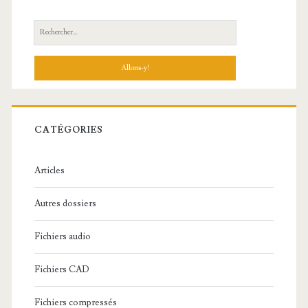
R
e
c
h
e
r
c
CATÉGORIES
h
e
Articles
:
Autres dossiers
Fichiers audio
Fichiers CAD
Fichiers compressés