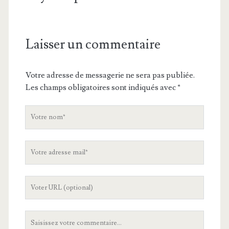
Laisser un commentaire
Votre adresse de messagerie ne sera pas publiée.
Les champs obligatoires sont indiqués avec
*
V
o
t
V
r
o
e
t
n
L
r
o
'
e
m
U
a
V
R
d