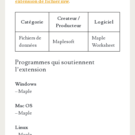
extension de fichier mw
.
Createur /
Catégorie
Logiciel
Producteur
Fichiers de
Maple
Maplesoft
données
Worksheet
Programmes qui soutiennent
l’extension
Windows
– Maple
Mac OS
– Maple
Linux
– Maple