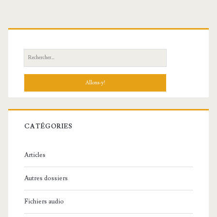
R
e
c
h
e
r
c
CATÉGORIES
h
e
Articles
:
Autres dossiers
Fichiers audio