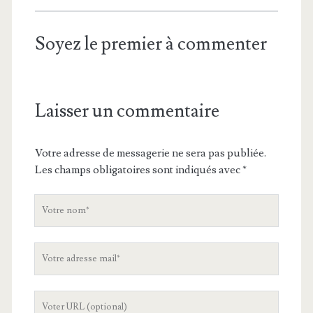
Soyez le premier à commenter
Laisser un commentaire
Votre adresse de messagerie ne sera pas publiée.
Les champs obligatoires sont indiqués avec
*
V
o
t
V
r
o
e
t
n
L
r
o