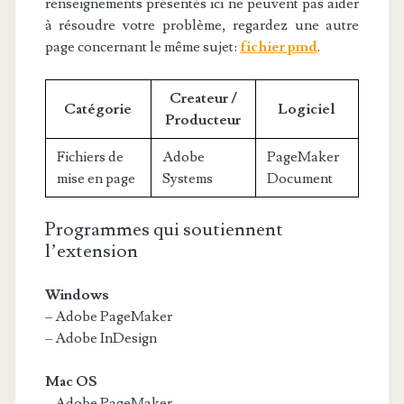
renseignements présentés ici ne peuvent pas aider
à résoudre votre problème, regardez une autre
page concernant le même sujet:
fichier pmd
.
Createur /
Catégorie
Logiciel
Producteur
Fichiers de
Adobe
PageMaker
mise en page
Systems
Document
Programmes qui soutiennent
l’extension
Windows
– Adobe PageMaker
– Adobe InDesign
Mac OS
– Adobe PageMaker