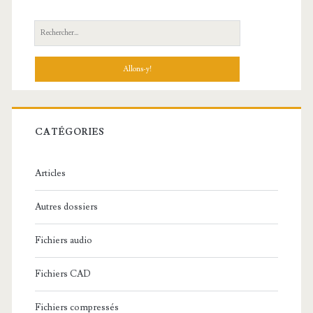
R
e
c
h
e
r
c
CATÉGORIES
h
e
Articles
:
Autres dossiers
Fichiers audio
Fichiers CAD
Fichiers compressés