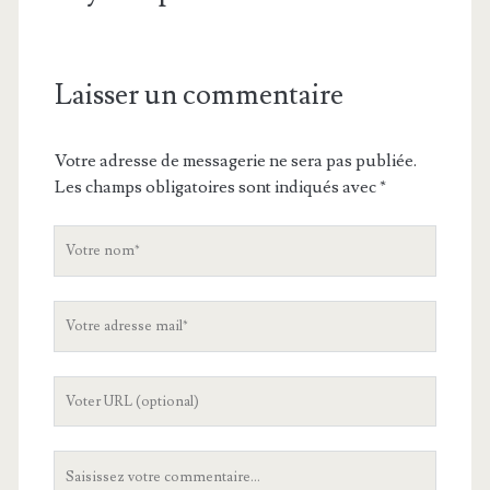
Laisser un commentaire
Votre adresse de messagerie ne sera pas publiée.
Les champs obligatoires sont indiqués avec
*
V
o
t
V
r
o
e
t
n
L
r
o
'
e
m
U
a
V
R
d