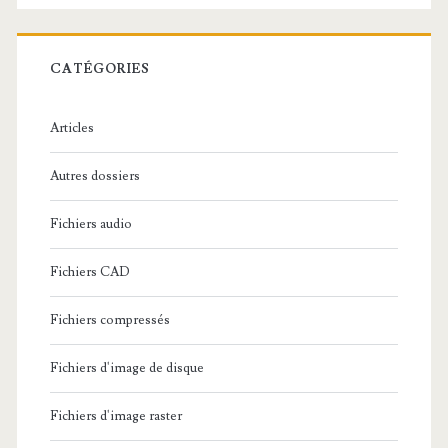
e
r
c
CATÉGORIES
h
e
Articles
:
Autres dossiers
Fichiers audio
Fichiers CAD
Fichiers compressés
Fichiers d'image de disque
Fichiers d'image raster