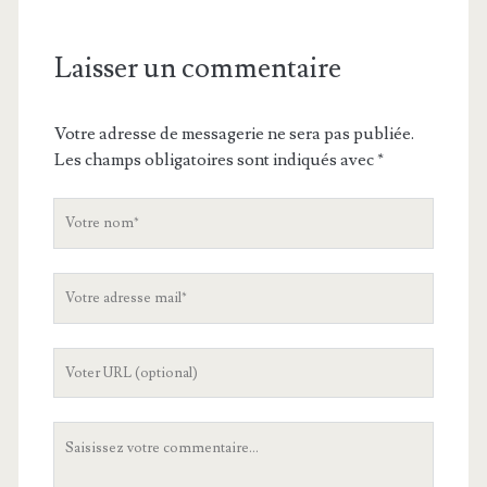
Laisser un commentaire
Votre adresse de messagerie ne sera pas publiée.
Les champs obligatoires sont indiqués avec
*
V
o
t
V
r
o
e
t
n
L
r
o
'
e
m
U
a
V
R
d
o
L
r