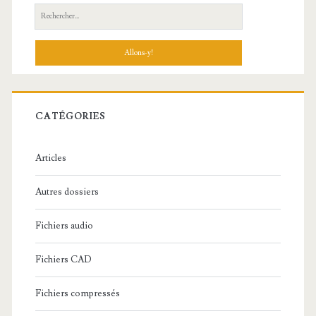
R
e
c
h
e
r
c
CATÉGORIES
h
e
Articles
:
Autres dossiers
Fichiers audio
Fichiers CAD
Fichiers compressés