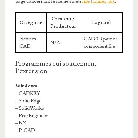
page concernant le même sujet:
lire fichier .prt
.
Createur /
Catégorie
Logiciel
Producteur
Fichiers
CAD 3D part or
N/A
CAD
component file
Programmes qui soutiennent
l’extension
Windows
– CADKEY
– Solid Edge
– SolidWorks
– Pro/Engineer
– NX
– P-CAD