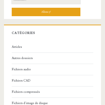
e
c
h
e
r
c
CATÉGORIES
h
e
Articles
:
Autres dossiers
Fichiers audio
Fichiers CAD
Fichiers compressés
Fichiers d'image de disque