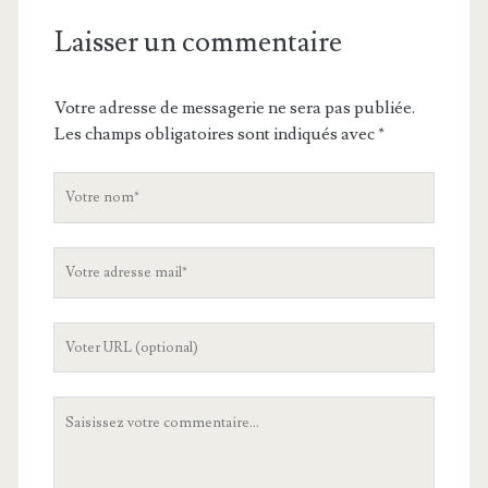
Laisser un commentaire
Votre adresse de messagerie ne sera pas publiée.
Les champs obligatoires sont indiqués avec
*
V
o
t
V
r
o
e
t
n
L
r
o
'
e
m
U
a
V
R
d
o
L
r
t
d
e