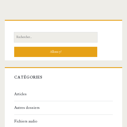
R
e
c
h
e
r
c
CATÉGORIES
h
e
Articles
:
Autres dossiers
Fichiers audio