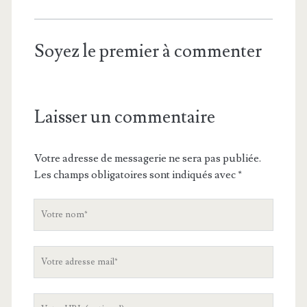
Soyez le premier à commenter
Laisser un commentaire
Votre adresse de messagerie ne sera pas publiée.
Les champs obligatoires sont indiqués avec
*
V
o
t
V
r
o
e
t
n
L
r
o