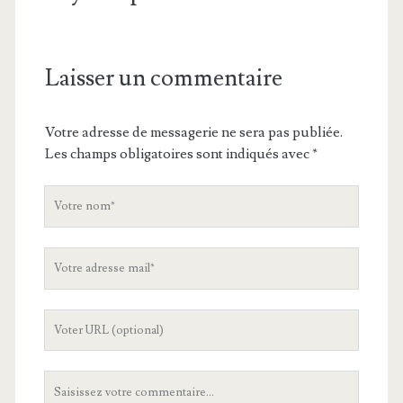
Laisser un commentaire
Votre adresse de messagerie ne sera pas publiée.
Les champs obligatoires sont indiqués avec
*
V
o
t
V
r
o
e
t
n
L
r
o
'
e
m
U
a
V
R
d