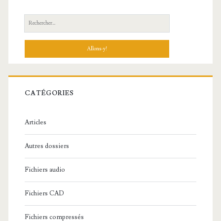
R
e
c
h
e
r
c
CATÉGORIES
h
e
Articles
:
Autres dossiers
Fichiers audio
Fichiers CAD
Fichiers compressés