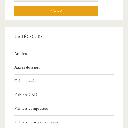
e
c
h
e
r
c
CATÉGORIES
h
e
Articles
:
Autres dossiers
Fichiers audio
Fichiers CAD
Fichiers compressés
Fichiers d'image de disque