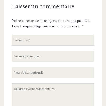
Laisser un commentaire
Votre adresse de messagerie ne sera pas publiée.
Les champs obligatoires sont indiqués avec
*
V
o
t
V
r
o
e
t
n
L
r
o
'
e
m
U
a
V
R
d
o
L
r
t
d
e
r
e
s