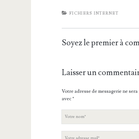
FICHIERS INTERNET
Soyez le premier à c
Laisser un commentai
Votre adresse de messagerie ne sera 
avec
*
V
o
t
V
r