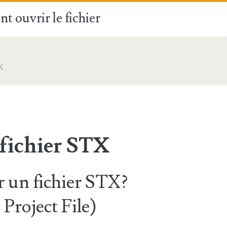
t ouvrir le fichier
X
 fichier STX
 un fichier STX?
Project File)