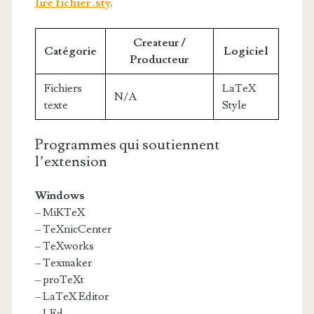
lire fichier .sty
.
Createur /
Catégorie
Logiciel
Producteur
Fichiers
LaTeX
N/A
texte
Style
Programmes qui soutiennent
l’extension
Windows
– MiKTeX
– TeXnicCenter
– TeXworks
– Texmaker
– proTeXt
– LaTeX Editor
– LEd