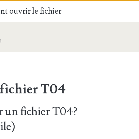
t ouvrir le fichier
4
 fichier T04
 un fichier T04?
le)