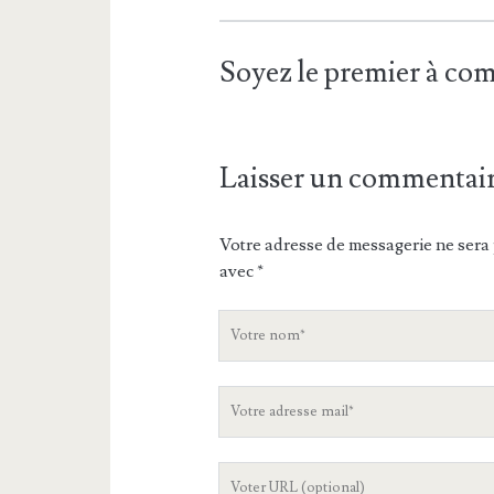
Soyez le premier à c
Laisser un commentai
Votre adresse de messagerie ne sera 
avec
*
V
o
t
V
r
o
e
t
n
L
r
o