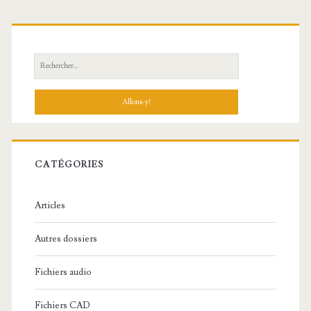
R
e
c
h
e
r
c
CATÉGORIES
h
e
Articles
:
Autres dossiers
Fichiers audio
Fichiers CAD