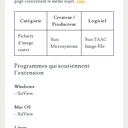
page concernant le même sujet:
.taac
.
Createur /
Catégorie
Logiciel
Producteur
Fichiers
Sun
Sun TAAC
d’image
Microsystems
Image File
raster
Programmes qui soutiennent
l’extension
Windows
– XnView
Mac OS
– XnView
Linux