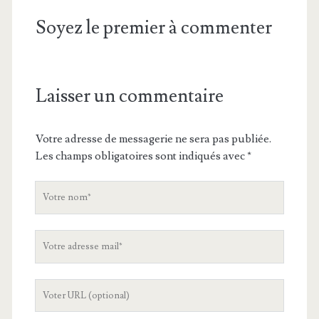
Soyez le premier à commenter
Laisser un commentaire
Votre adresse de messagerie ne sera pas publiée.
Les champs obligatoires sont indiqués avec
*
V
o
t
V
r
o
e
t
n
L
r
o
'
e
m