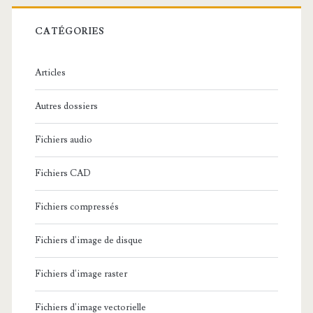
r
c
CATÉGORIES
h
e
Articles
:
Autres dossiers
Fichiers audio
Fichiers CAD
Fichiers compressés
Fichiers d'image de disque
Fichiers d'image raster
Fichiers d'image vectorielle