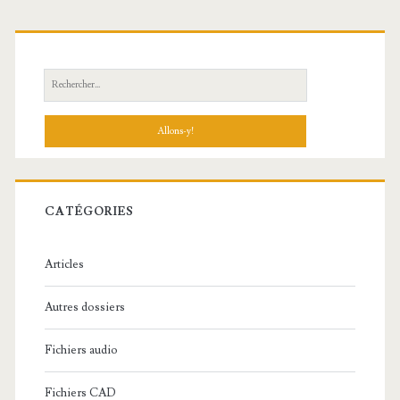
R
e
c
h
e
r
c
CATÉGORIES
h
e
Articles
:
Autres dossiers
Fichiers audio
Fichiers CAD