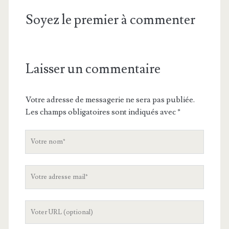
Soyez le premier à commenter
Laisser un commentaire
Votre adresse de messagerie ne sera pas publiée.
Les champs obligatoires sont indiqués avec
*
V
o
t
V
r
o
e
t
n
L
r
o
'
e
m