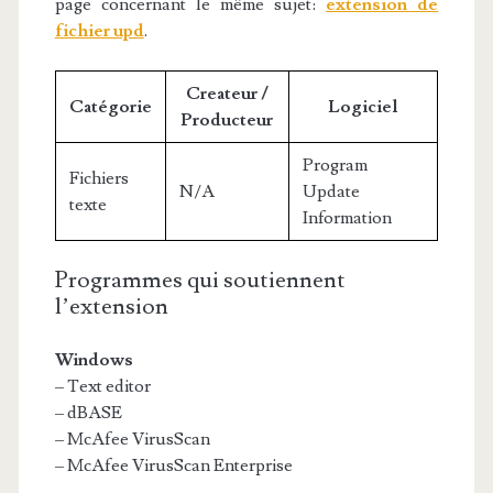
page concernant le même sujet:
extension de
fichier upd
.
Createur /
Catégorie
Logiciel
Producteur
Program
Fichiers
N/A
Update
texte
Information
Programmes qui soutiennent
l’extension
Windows
– Text editor
– dBASE
– McAfee VirusScan
– McAfee VirusScan Enterprise