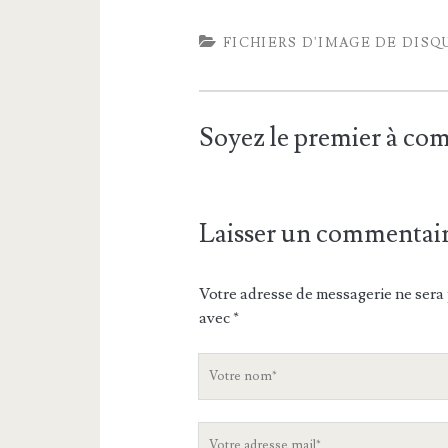
FICHIERS D'IMAGE DE DISQ
Soyez le premier à c
Laisser un commentai
Votre adresse de messagerie ne sera 
avec
*
V
o
t
V
r