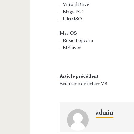
– VirtualDrive
– MagicISO
– UltraISO
Mac OS
– Roxio Popcorn
– MPlayer
Article précédent
Extension de fichier VB
admin