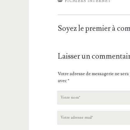
FICHIERS INTERNET
Soyez le premier à c
Laisser un commentai
Votre adresse de messagerie ne sera 
avec
*
V
o
t
V
r
o
e
t
n