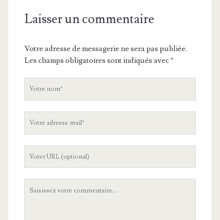
Laisser un commentaire
Votre adresse de messagerie ne sera pas publiée.
Les champs obligatoires sont indiqués avec
*
V
o
t
V
r
o
e
t
n
L
r
o
'
e
m
U
a
V
R
d
o
L
r
t
d
e