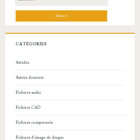
e
c
h
e
r
c
CATÉGORIES
h
e
Articles
:
Autres dossiers
Fichiers audio
Fichiers CAD
Fichiers compressés
Fichiers d'image de disque