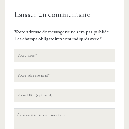
Laisser un commentaire
Votre adresse de messagerie ne sera pas publiée.
Les champs obligatoires sont indiqués avec
*
V
o
t
V
r
o
e
t
n
L
r
o
'
e
m
U
a
V
R
d
o
L
r
t
d
e