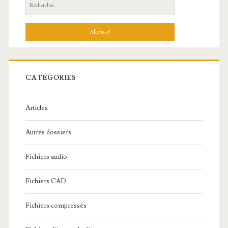
R
e
c
h
e
r
c
CATÉGORIES
h
e
Articles
:
Autres dossiers
Fichiers audio
Fichiers CAD
Fichiers compressés